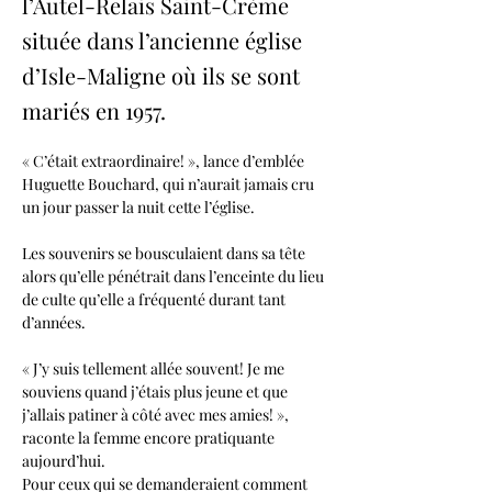
l’Autel-Relais Saint-Crème
située dans l’ancienne église
d’Isle-Maligne où ils se sont
mariés en 1957.
« C’était extraordinaire! », lance d’emblée 
Huguette Bouchard, qui n’aurait jamais cru 
un jour passer la nuit cette l’église.
Les souvenirs se bousculaient dans sa tête 
alors qu’elle pénétrait dans l’enceinte du lieu 
de culte qu’elle a fréquenté durant tant 
d’années.
« J’y suis tellement allée souvent! Je me 
souviens quand j’étais plus jeune et que 
j’allais patiner à côté avec mes amies! », 
raconte la femme encore pratiquante 
aujourd’hui.
Pour ceux qui se demanderaient comment 